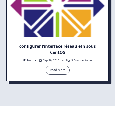
configurer l’interface réseau eth sous
CentOS
Sur
Fred
Sep 26, 2013
9 Commentaires
Configurer
L’interface
Read More
Réseau
Eth
Sous
CentOS