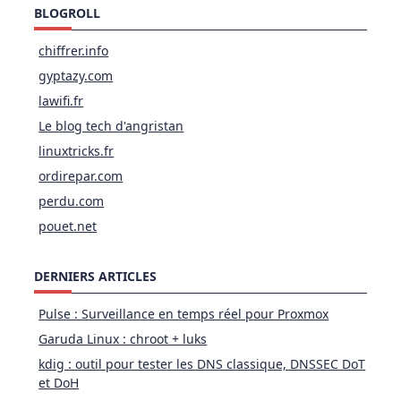
BLOGROLL
chiffrer.info
gyptazy.com
lawifi.fr
Le blog tech d'angristan
linuxtricks.fr
ordirepar.com
perdu.com
pouet.net
DERNIERS ARTICLES
Pulse : Surveillance en temps réel pour Proxmox
Garuda Linux : chroot + luks
kdig : outil pour tester les DNS classique, DNSSEC DoT
et DoH