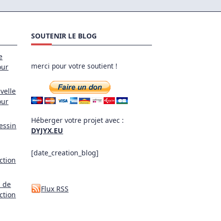
SOUTENIR LE BLOG
e
merci pour votre soutient !
our
velle
our
Héberger votre projet avec :
essin
DYJYX.EU
[date_creation_blog]
ction
l de
Flux RSS
ction