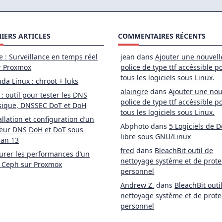
IERS ARTICLES
COMMENTAIRES RÉCENTS
e : Surveillance en temps réel
jean
dans
Ajouter une nouvell
r Proxmox
police de type ttf accéssible p
tous les logiciels sous Linux.
da Linux : chroot + luks
alaingre
dans
Ajouter une nou
 : outil pour tester les DNS
police de type ttf accéssible p
sique, DNSSEC DoT et DoH
tous les logiciels sous Linux.
allation et configuration d’un
Abphoto
dans
5 Logiciels de D
eur DNS DoH et DoT sous
libre sous GNU/Linux
ian 13
fred
dans
BleachBit outil de
rer les performances d’un
nettoyage système et de prote
 Ceph sur Proxmox
personnel
Andrew Z.
dans
BleachBit outi
nettoyage système et de prote
personnel