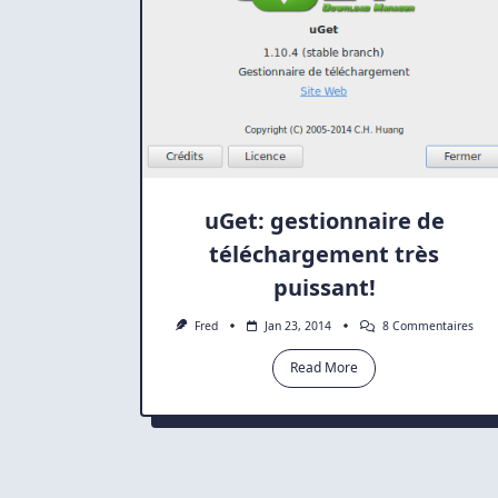
uGet: gestionnaire de
téléchargement très
puissant!
Sur
Fred
Jan 23, 2014
8 Commentaires
UGe
Gest
Read More
De
Télé
Très
Puis