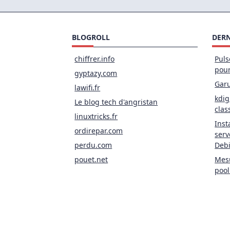
BLOGROLL
DERN
chiffrer.info
Puls
pou
gyptazy.com
Garu
lawifi.fr
kdig
Le blog tech d'angristan
clas
linuxtricks.fr
Inst
ordirepar.com
serv
perdu.com
Deb
pouet.net
Mesu
pool