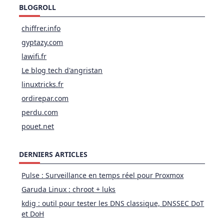
BLOGROLL
chiffrer.info
gyptazy.com
lawifi.fr
Le blog tech d'angristan
linuxtricks.fr
ordirepar.com
perdu.com
pouet.net
DERNIERS ARTICLES
Pulse : Surveillance en temps réel pour Proxmox
Garuda Linux : chroot + luks
kdig : outil pour tester les DNS classique, DNSSEC DoT
et DoH