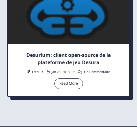
Desurium: client open-source de la
plateforme de jeu Desura
Sur
Fred
Jan 25, 2013
Un Commentaire
Desurium:
Client
Read More
Open-
Source
De
La
Plateforme
De
Jeu
Desura