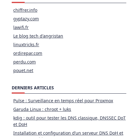
chiffrer.info
gyptazy.com
lawifi.fr
Le blog tech d'angristan
linuxtricks.fr
ordirepar.com
perdu.com
pouet.net
DERNIERS ARTICLES
Pulse : Surveillance en temps réel pour Proxmox
Garuda Linux : chroot + luks
kdig : outil pour tester les DNS classique, DNSSEC DoT
et DoH
Installation et configuration d’un serveur DNS DoH et