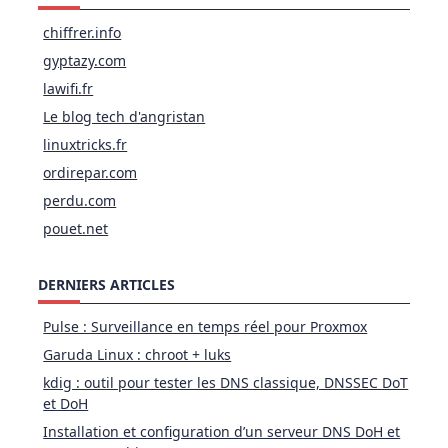
chiffrer.info
gyptazy.com
lawifi.fr
Le blog tech d'angristan
linuxtricks.fr
ordirepar.com
perdu.com
pouet.net
DERNIERS ARTICLES
Pulse : Surveillance en temps réel pour Proxmox
Garuda Linux : chroot + luks
kdig : outil pour tester les DNS classique, DNSSEC DoT
et DoH
Installation et configuration d’un serveur DNS DoH et