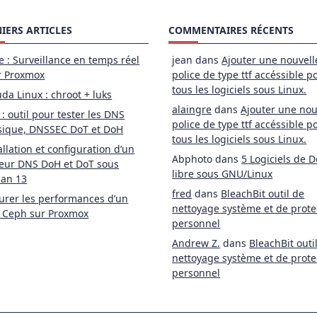
IERS ARTICLES
COMMENTAIRES RÉCENTS
e : Surveillance en temps réel
jean
dans
Ajouter une nouvell
r Proxmox
police de type ttf accéssible p
tous les logiciels sous Linux.
da Linux : chroot + luks
alaingre
dans
Ajouter une nou
 : outil pour tester les DNS
police de type ttf accéssible p
sique, DNSSEC DoT et DoH
tous les logiciels sous Linux.
allation et configuration d’un
Abphoto
dans
5 Logiciels de D
eur DNS DoH et DoT sous
libre sous GNU/Linux
ian 13
fred
dans
BleachBit outil de
rer les performances d’un
nettoyage système et de prote
 Ceph sur Proxmox
personnel
Andrew Z.
dans
BleachBit outi
nettoyage système et de prote
personnel