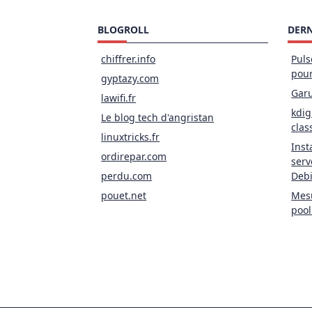
BLOGROLL
DERN
chiffrer.info
Puls
pou
gyptazy.com
Garu
lawifi.fr
kdig
Le blog tech d'angristan
clas
linuxtricks.fr
Inst
ordirepar.com
serv
perdu.com
Deb
pouet.net
Mesu
pool