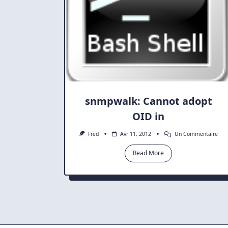
snmpwalk: Cannot adopt
OID in
Sur
Fred
Avr 11, 2012
Un Commentaire
Snm
Can
Read More
Ado
OID
In