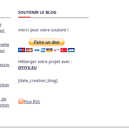
SOUTENIR LE BLOG
e
merci pour votre soutient !
our
velle
our
Héberger votre projet avec :
essin
DYJYX.EU
[date_creation_blog]
ction
l de
Flux RSS
ction