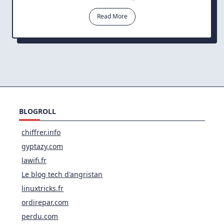
Bandwidth
Monitor
Read More
NG:
Outil
Léger
De
Monitoring
De
Bande
Passante
BLOGROLL
chiffrer.info
gyptazy.com
lawifi.fr
Le blog tech d'angristan
linuxtricks.fr
ordirepar.com
perdu.com