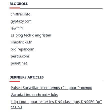
BLOGROLL
chiffrer.info
gyptazy.com
lawifi.fr
Le blog tech d'angristan
linuxtricks.fr
ordirepar.com
perdu.com
pouet.net
DERNIERS ARTICLES
Pulse : Surveillance en temps réel pour Proxmox
Garuda Linux : chroot + luks
kdig : outil pour tester les DNS classique, DNSSEC DoT
et DoH