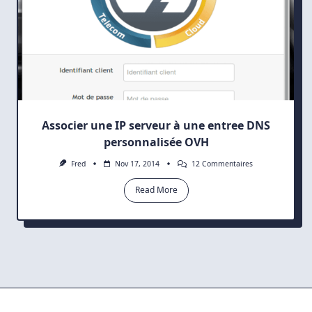
Associer une IP serveur à une entree DNS
personnalisée OVH
Sur
Fred
Nov 17, 2014
12 Commentaires
Associer
Une
Read More
IP
Serveur
À
Une
Entree
DNS
Personnalisée
OVH