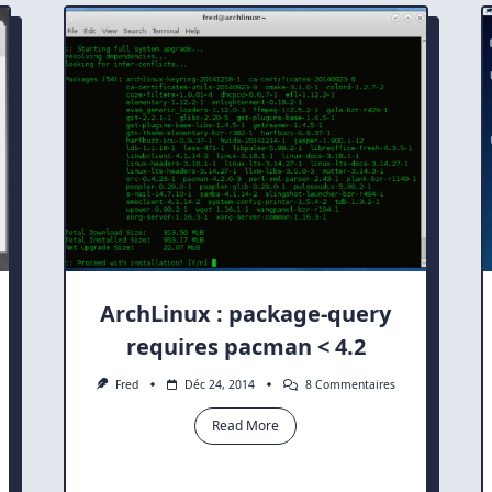
Tor
ieurs
Pour
atures
Anonymiser
La
t
Navigation
Web
fiées
ArchLinux : package-query
requires pacman < 4.2
Sur
Fred
Déc 24, 2014
8 Commentaires
ArchLinux
:
Read More
Package-
Query
er
Requires
Pacman