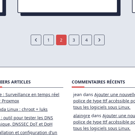
it
<
4.2
de
sante
wnload/Upload)
il
1
2
3
4
peed
IERS ARTICLES
COMMENTAIRES RÉCENTS
e : Surveillance en temps réel
jean
dans
Ajouter une nouvell
r Proxmox
police de type ttf accéssible p
tous les logiciels sous Linux.
da Linux : chroot + luks
alaingre
dans
Ajouter une nou
 : outil pour tester les DNS
police de type ttf accéssible p
sique, DNSSEC DoT et DoH
tous les logiciels sous Linux.
allation et configuration d’un