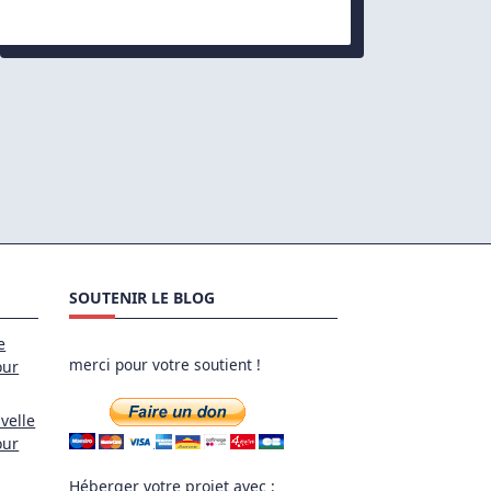
Par
XFCE
SOUTENIR LE BLOG
e
merci pour votre soutient !
our
velle
our
Héberger votre projet avec :