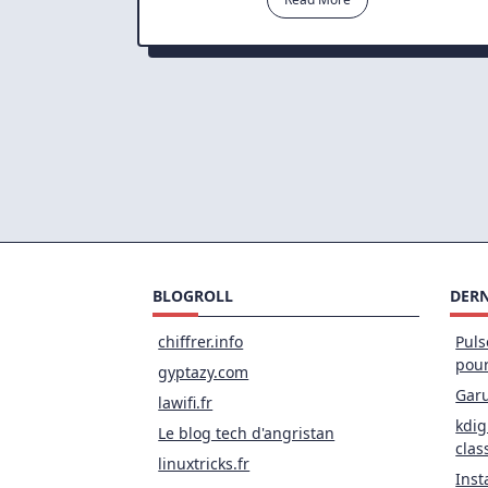
Déb
De
Sa
Ban
Pas
(Do
Via
L’out
Gui:
Lins
BLOGROLL
DERN
chiffrer.info
Puls
pou
gyptazy.com
Garu
lawifi.fr
kdig
Le blog tech d'angristan
clas
linuxtricks.fr
Inst