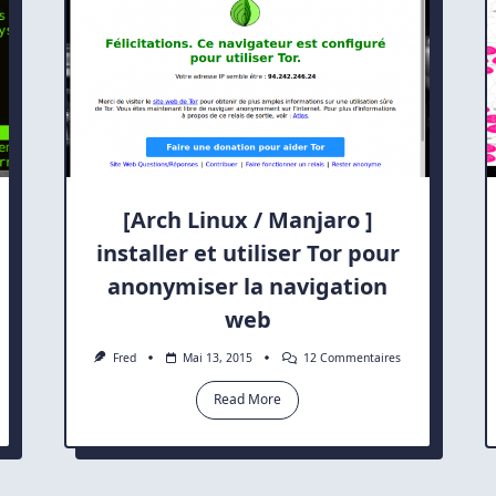
[Arch Linux / Manjaro ]
installer et utiliser Tor pour
anonymiser la navigation
web
Sur
Fred
Mai 13, 2015
12 Commentaires
h
[Arch
x
Linux
Read More
/
aro]
Manjaro
rt
]
Installer
EUR :
Et
Utiliser