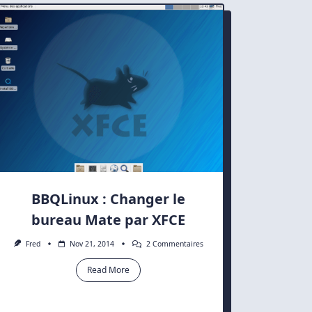
Manjaro
BBQLinux : Changer le
bureau Mate par XFCE
Sur
Fred
Nov 21, 2014
2 Commentaires
BBQLinux
:
Read More
Changer
Le
Bureau
Mate