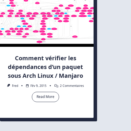
Comment vérifier les
dépendances d’un paquet
sous Arch Linux / Manjaro
Sur
Fred
Fév 9, 2015
2 Commentaires
Comment
Vérifier
Read More
Les
Dépendances
D’un
Paquet
Sous
Arch
Linux
/