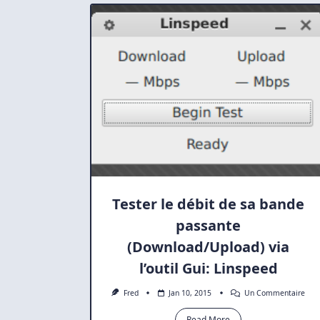
Ou
Plus
Sign
PGP
N’on
Pas
Pu
Être
Véri
Tester le débit de sa bande
passante
(Download/Upload) via
l’outil Gui: Linspeed
Sur
Fred
Jan 10, 2015
Un Commentaire
Test
Le
Read More