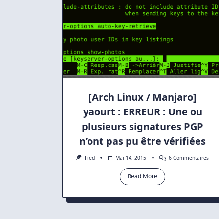
[Arch Linux / Manjaro]
yaourt : ERREUR : Une ou
plusieurs signatures PGP
n’ont pas pu être vérifiées
Sur
Fred
Mai 14, 2015
6 Commentaires
[Arc
Linu
Read More
/
Manj
Yaou
:
ERR
Une