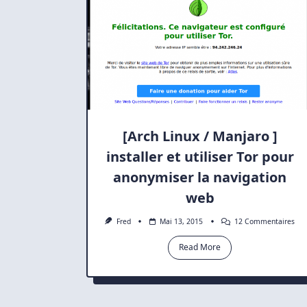
[Arch Linux / Manjaro ]
installer et utiliser Tor pour
anonymiser la navigation
web
Sur
Fred
Mai 13, 2015
12 Commentaires
[Ar
Lin
Read More
/
Man
]
Inst
Et
Util