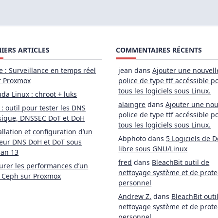
r
nymiser
igation
b
IERS ARTICLES
COMMENTAIRES RÉCENTS
e : Surveillance en temps réel
jean
dans
Ajouter une nouvell
r Proxmox
police de type ttf accéssible p
tous les logiciels sous Linux.
da Linux : chroot + luks
alaingre
dans
Ajouter une nou
 : outil pour tester les DNS
police de type ttf accéssible p
sique, DNSSEC DoT et DoH
tous les logiciels sous Linux.
allation et configuration d’un
Abphoto
dans
5 Logiciels de D
eur DNS DoH et DoT sous
libre sous GNU/Linux
ian 13
fred
dans
BleachBit outil de
rer les performances d’un
nettoyage système et de prote
 Ceph sur Proxmox
personnel
Andrew Z.
dans
BleachBit outi
nettoyage système et de prote
personnel