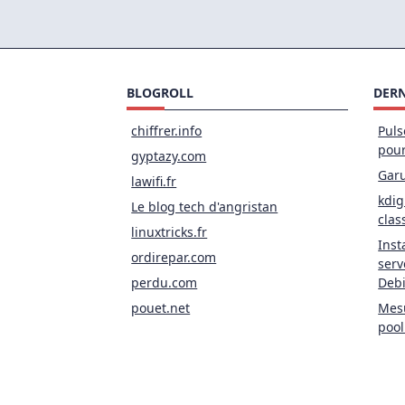
Tor
Pou
Ano
La
Nav
We
BLOGROLL
DERN
chiffrer.info
Puls
pou
gyptazy.com
Garu
lawifi.fr
kdig
Le blog tech d'angristan
clas
linuxtricks.fr
Inst
ordirepar.com
serv
perdu.com
Deb
pouet.net
Mesu
pool