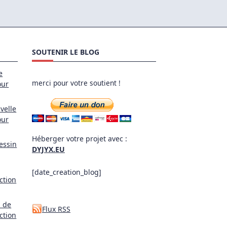
SOUTENIR LE BLOG
e
merci pour votre soutient !
our
velle
our
Héberger votre projet avec :
essin
DYJYX.EU
[date_creation_blog]
ction
l de
Flux RSS
ction