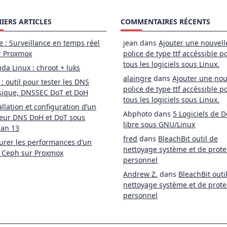
IERS ARTICLES
COMMENTAIRES RÉCENTS
e : Surveillance en temps réel
jean
dans
Ajouter une nouvell
r Proxmox
police de type ttf accéssible p
tous les logiciels sous Linux.
da Linux : chroot + luks
alaingre
dans
Ajouter une nou
 : outil pour tester les DNS
police de type ttf accéssible p
sique, DNSSEC DoT et DoH
tous les logiciels sous Linux.
allation et configuration d’un
Abphoto
dans
5 Logiciels de D
eur DNS DoH et DoT sous
libre sous GNU/Linux
ian 13
fred
dans
BleachBit outil de
rer les performances d’un
nettoyage système et de prote
 Ceph sur Proxmox
personnel
Andrew Z.
dans
BleachBit outi
nettoyage système et de prote
personnel