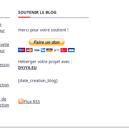
SOUTENIR LE BLOG
e
merci pour votre soutient !
our
velle
our
Héberger votre projet avec :
essin
DYJYX.EU
[date_creation_blog]
ction
l de
Flux RSS
ction