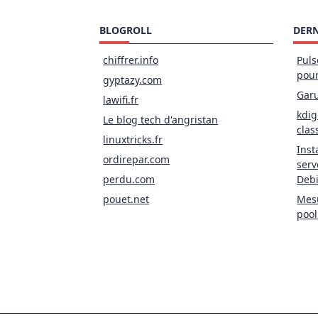
BLOGROLL
DERN
chiffrer.info
Puls
pou
gyptazy.com
Garu
lawifi.fr
kdig
Le blog tech d'angristan
clas
linuxtricks.fr
Inst
ordirepar.com
serv
perdu.com
Deb
pouet.net
Mesu
pool