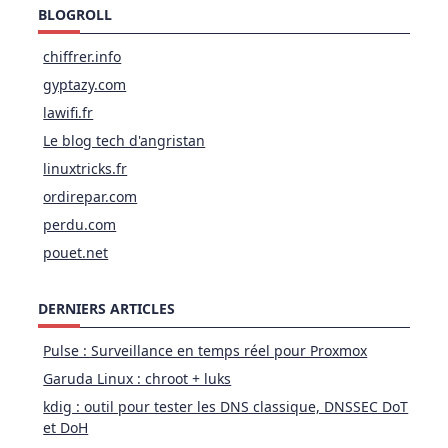
BLOGROLL
chiffrer.info
gyptazy.com
lawifi.fr
Le blog tech d'angristan
linuxtricks.fr
ordirepar.com
perdu.com
pouet.net
DERNIERS ARTICLES
Pulse : Surveillance en temps réel pour Proxmox
Garuda Linux : chroot + luks
kdig : outil pour tester les DNS classique, DNSSEC DoT
et DoH