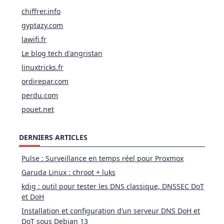
chiffrer.info
gyptazy.com
lawifi.fr
Le blog tech d'angristan
linuxtricks.fr
ordirepar.com
perdu.com
pouet.net
DERNIERS ARTICLES
Pulse : Surveillance en temps réel pour Proxmox
Garuda Linux : chroot + luks
kdig : outil pour tester les DNS classique, DNSSEC DoT
et DoH
Installation et configuration d’un serveur DNS DoH et
DoT sous Debian 13