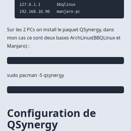
127.0.1.1       bbqlinux

Sur les 2 PCs on install le paquet QSynergy, dans
mon cas ce sont deux bases ArchLinux(BBQLinux et
Manjaro) :
sudo pacman -S qsynergy
Configuration de
QSynergy