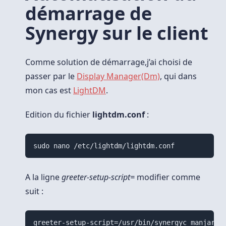
démarrage de
Synergy sur le client
Comme solution de démarrage,j’ai choisi de
passer par le
Display Manager(Dm)
, qui dans
mon cas est
LightDM
.
Edition du fichier
lightdm.conf
:
A la ligne
greeter-setup-script=
modifier comme
suit :