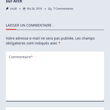
sur Arch
Sur
Lm28
Fév 26, 2016
7 Commentaires
Installer
VirtualBox
Sur
Les
LAISSER UN COMMENTAIRE
Distributions
Basées
Sur
Votre adresse e-mail ne sera pas publiée.
Les champs
Arch
obligatoires sont indiqués avec
*
Commentaire
*