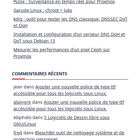
Pulse : Surveillance en temps réel pour Proxmox
Garuda Linux : chroot + luks
kdig : outil pour tester les DNS classique, DNSSEC DoT
et DoH
Installation et configuration d’un serveur DNS DoH et
DoT sous Debian 13
Mesurer les performances d’un pool Ceph sur
Proxmox
COMMENTAIRES RÉCENTS
jean
dans
Ajouter une nouvelle police de type ttf
accéssible pour tous les logiciels sous Linux.
alaingre
dans
Ajouter une nouvelle police de type ttf
accéssible pour tous les logiciels sous Linux.
Abphoto
dans
5 Logiciels de Dessin libre sous
GNU/Linux
fred
dans
BleachBit outil de nettoyage système et de
protection personnel