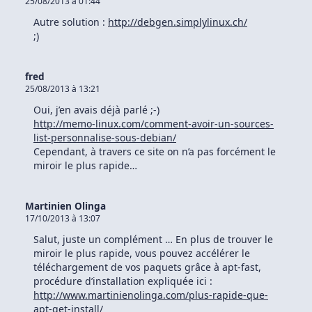
25/08/2013 à 01:44
2014-
3566
Autre solution :
http://debgen.simplylinux.ch/
(POODLE)
;)
fred
25/08/2013 à 13:21
Oui, j’en avais déjà parlé ;-)
http://memo-linux.com/comment-avoir-un-sources-
list-personnalise-sous-debian/
Cependant, à travers ce site on n’a pas forcément le
miroir le plus rapide…
Martinien Olinga
17/10/2013 à 13:07
Salut, juste un complément … En plus de trouver le
miroir le plus rapide, vous pouvez accélérer le
téléchargement de vos paquets grâce à apt-fast,
procédure d’installation expliquée ici :
http://www.martinienolinga.com/plus-rapide-que-
apt-get-install/