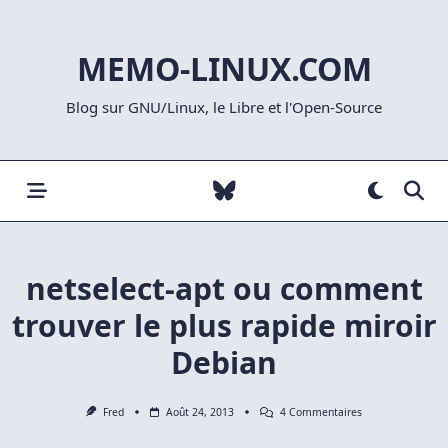
Skip
to
MEMO-LINUX.COM
content
Blog sur GNU/Linux, le Libre et l'Open-Source
netselect-apt ou comment
trouver le plus rapide miroir
Debian
Sur
Fred
Août 24, 2013
4 Commentaires
Netselect-
Apt