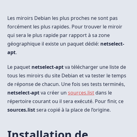
Ou
Comment
Trouver
Le
Les miroirs Debian les plus proches ne sont pas
Plus
Rapide
forcément les plus rapides. Pour trouver le miroir
Miroir
qui sera le plus rapide par rapport à sa zone
Debian
géographique il existe un paquet dédié:
netselect-
apt
.
Le paquet
netselect-apt
va télécharger une liste de
tous les miroirs du site Debian et va tester le temps
de réponse de chacun. Une fois ses tests terminés,
netselect-apt
va créer un
sources.list
dans le
répertoire courant ou il sera exécuté. Pour finir, ce
sources.list
sera copié à la place de l’origine.
Installation de