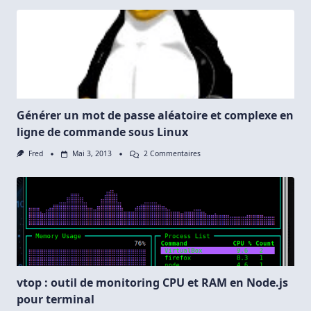
Le
Tetris
Dans
Le
Terminal
Générer un mot de passe aléatoire et complexe en
ligne de commande sous Linux
Sur
Fred
Mai 3, 2013
2 Commentaires
Générer
Un
Mot
De
Passe
Aléatoire
Et
Complexe
En
Ligne
De
Commande
vtop : outil de monitoring CPU et RAM en Node.js
Sous
pour terminal
Linux