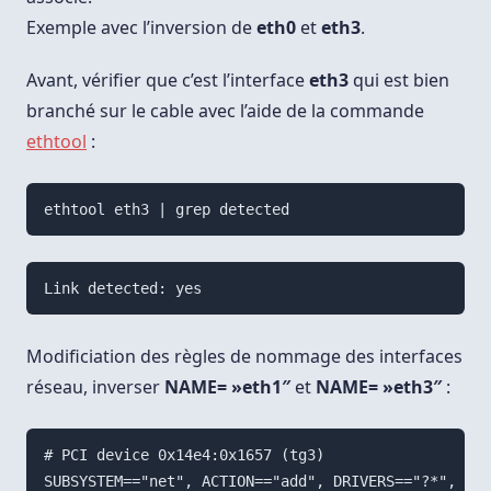
Exemple avec l’inversion de
eth0
et
eth3
.
Avant, vérifier que c’est l’interface
eth3
qui est bien
branché sur le cable avec l’aide de la commande
ethtool
:
Modificiation des règles de nommage des interfaces
réseau, inverser
NAME= »eth1″
et
NAME= »eth3″
:
# PCI device 0x14e4:0x1657 (tg3)

SUBSYSTEM=="net", ACTION=="add", DRIVERS=="?*", ATT