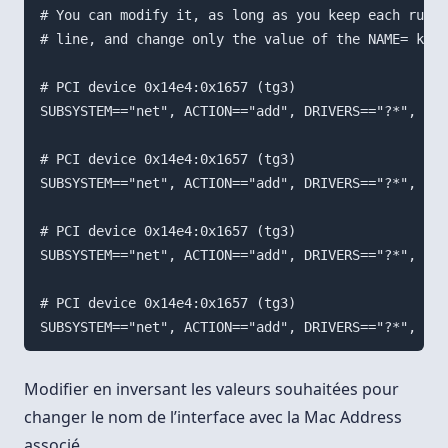
# You can modify it, as long as you keep each rule 
# line, and change only the value of the NAME= key.

# PCI device 0x14e4:0x1657 (tg3)

SUBSYSTEM=="net", ACTION=="add", DRIVERS=="?*", ATT
# PCI device 0x14e4:0x1657 (tg3)

SUBSYSTEM=="net", ACTION=="add", DRIVERS=="?*", ATT
# PCI device 0x14e4:0x1657 (tg3)

SUBSYSTEM=="net", ACTION=="add", DRIVERS=="?*", ATT
# PCI device 0x14e4:0x1657 (tg3)

Modifier en inversant les valeurs souhaitées pour
changer le nom de l’interface avec la Mac Address
associé.