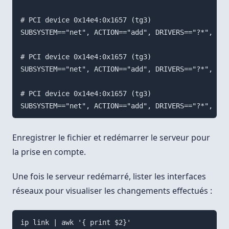
# PCI device 0x14e4:0x1657 (tg3)

SUBSYSTEM=="net", ACTION=="add", DRIVERS=="?*", ATT
# PCI device 0x14e4:0x1657 (tg3)

SUBSYSTEM=="net", ACTION=="add", DRIVERS=="?*", ATT
# PCI device 0x14e4:0x1657 (tg3)

Enregistrer le fichier et redémarrer le serveur pour
la prise en compte.
Une fois le serveur redémarré, lister les interfaces
réseaux pour visualiser les changements effectués :