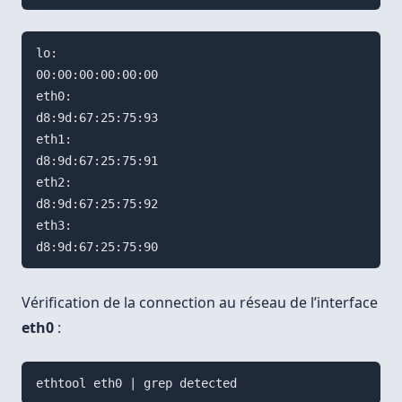
lo:

00:00:00:00:00:00

eth0:

d8:9d:67:25:75:93

eth1:

d8:9d:67:25:75:91

eth2:

d8:9d:67:25:75:92

eth3:

Vérification de la connection au réseau de l’interface
eth0
: