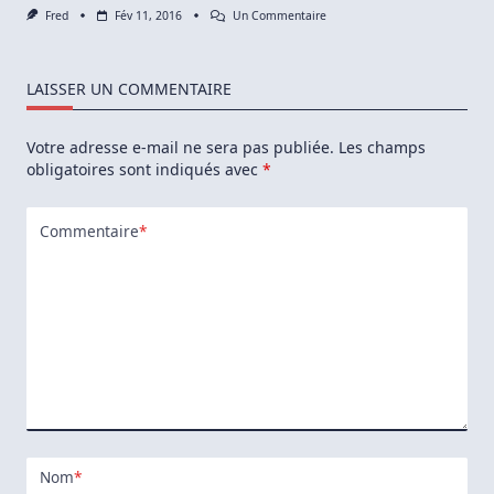
Sur
Fred
Fév 11, 2016
Un Commentaire
Vtop
:
Outil
De
LAISSER UN COMMENTAIRE
Monitoring
CPU
Et
Votre adresse e-mail ne sera pas publiée.
Les champs
RAM
En
obligatoires sont indiqués avec
*
Node.js
Pour
Terminal
Commentaire
*
Nom
*