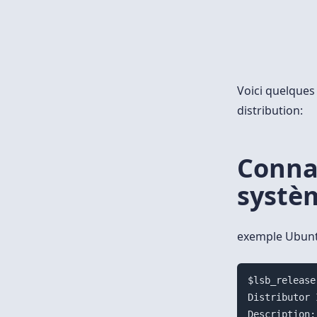
Voici quelques
distribution:
Connaî
systè
exemple Ubunt
$lsb_release 
Distributor ID:	Ub
Description:	Ubuntu 11.10
