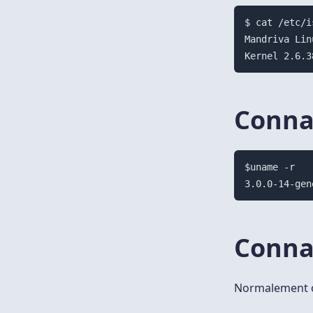
$ cat /etc/i
Mandriva Lin
Connaî
$uname -r

Conna
Normalement on