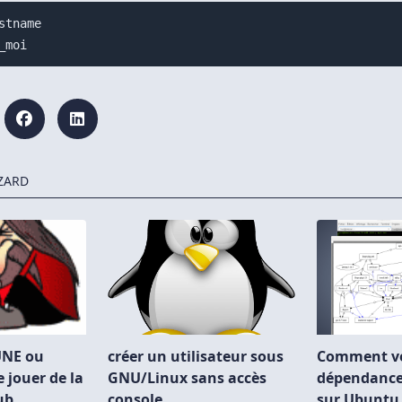
stname

ZARD
UNE ou
créer un utilisateur sous
Comment vér
 jouer de la
GNU/Linux sans accès
dépendance
ub
console
sur Ubuntu