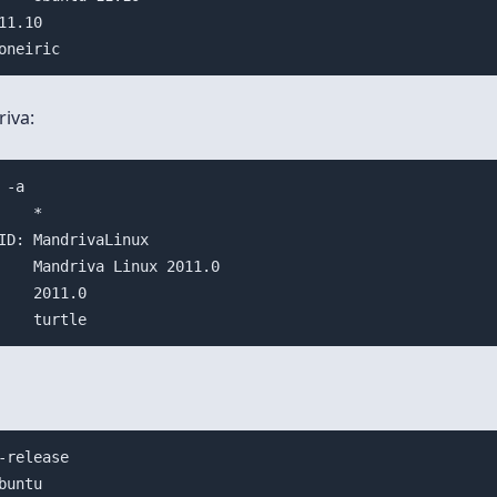
iva:
-a

    *

ID: MandrivaLinux

    Mandriva Linux 2011.0

    2011.0

-release

buntu
