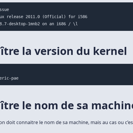
ssue

ux release 2011.0 (Official) for i586

tre la version du kernel
ître le nom de sa machin
 doit connaitre le nom de sa machine, mais au cas ou c’est 