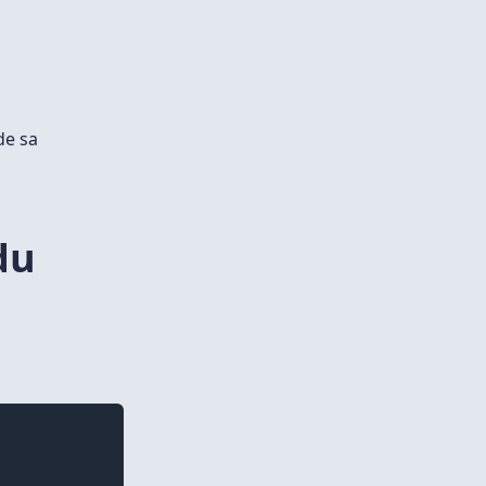
de sa
du