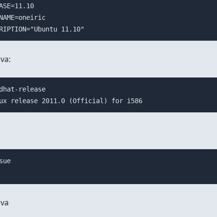
ASE=11.10

NAME=oneiric

va:
dhat-release 

ue

iva