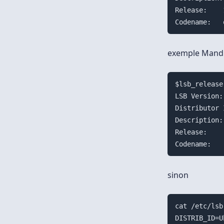
Release:	11.10

exemple Mandr
$lsb_release 
LSB Version:
Distributor 
Description:
Release:    
sinon
cat /etc/lsb
DISTRIB_ID=U