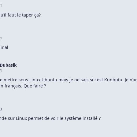
11
u’il faut le taper ça?
21
inal
 Dubasik
51
e mettre sous Linux Ubuntu mais je ne sais si c’est Kunbutu. Je n’ar
en français. Que faire ?
43
e sur Linux permet de voir le système installé ?