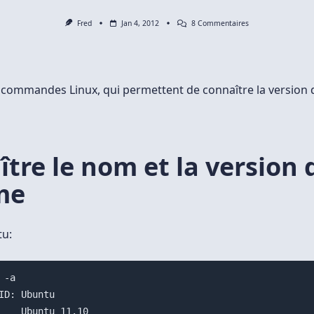
Sur
Fred
Jan 4, 2012
8 Commentaires
Comment
Connaître
Sa
Version
De
Linux
 commandes Linux, qui permettent de connaître la version 
En
Ligne
De
Commande
tre le nom et la version 
me
u:
-a

untu
