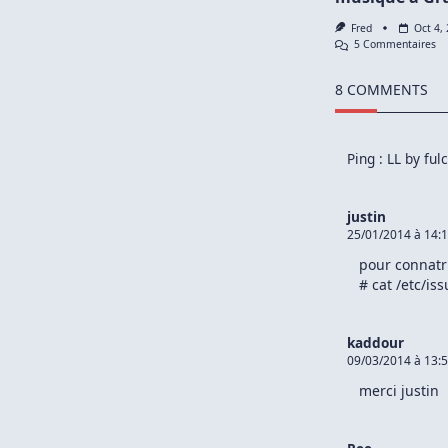
Fred
Oct 4,
Su
5 Commentaires
GR
O
8 COMMENTS
C
Fa
Jo
D
La
Ping :
LL by fulc
Mu
À
Gr
justin
25/01/2014 à 14:
pour connatr
# cat /etc/iss
kaddour
09/03/2014 à 13:
merci justin