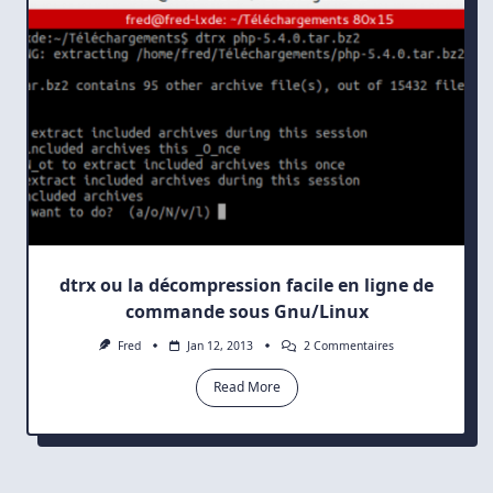
dtrx ou la décompression facile en ligne de
commande sous Gnu/Linux
Sur
Fred
Jan 12, 2013
2 Commentaires
Dtrx
Ou
Read More
La
Décompression
Facile
En
Ligne
De
Commande