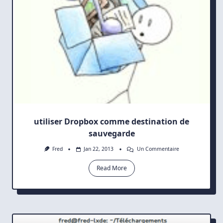
utiliser Dropbox comme destination de
sauvegarde
Sur
Fred
Jan 22, 2013
Un Commentaire
Utiliser
Dropbox
Read More
Comme
Destination
De
Sauvegarde