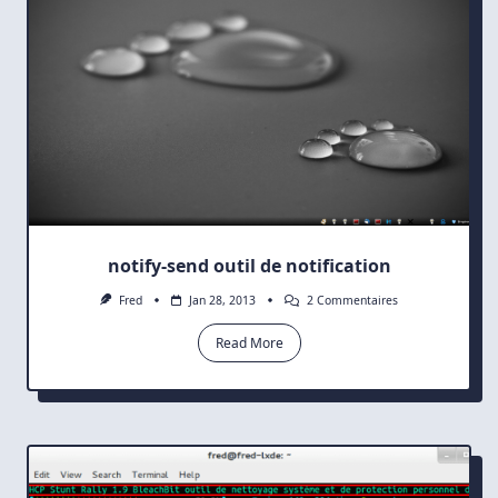
notify-send outil de notification
Sur
Fred
Jan 28, 2013
2 Commentaires
Notify-
Send
Read More
Outil
De
Notification