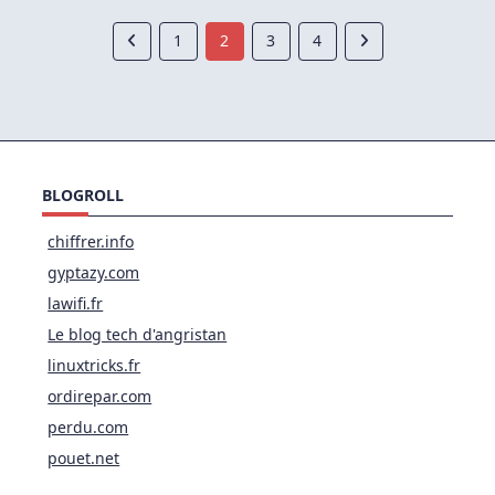
Sous
Gnu/Linux
1
2
3
4
BLOGROLL
chiffrer.info
gyptazy.com
lawifi.fr
Le blog tech d'angristan
linuxtricks.fr
ordirepar.com
perdu.com
pouet.net