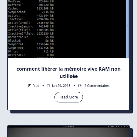
comment libérer la mémoire vive RAM non
utilisée
Sur
Fred
Jan 29, 2013
2 Commentaires
Comment
Libérer
Read More
La
Mémoire
Vive
RAM
Non
Utilisée