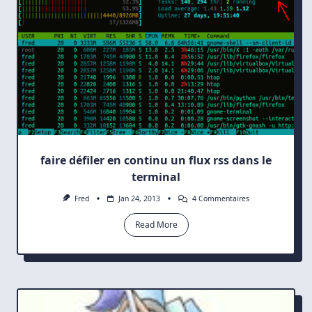
faire défiler en continu un flux rss dans le
terminal
Sur
Fred
Jan 24, 2013
4 Commentaires
Faire
Défiler
Read More
En
Continu
Un
Flux
Rss
Dans
Le
Terminal