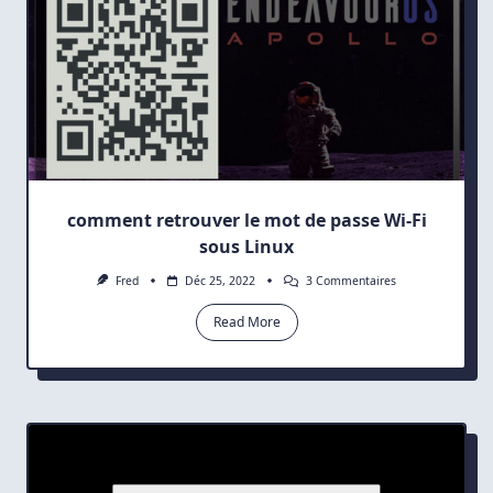
comment retrouver le mot de passe Wi-Fi
sous Linux
Sur
Fred
Déc 25, 2022
3 Commentaires
Comment
Retrouver
Read More
Le
Mot
De
Passe
Wi-
Fi
Sous
Linux