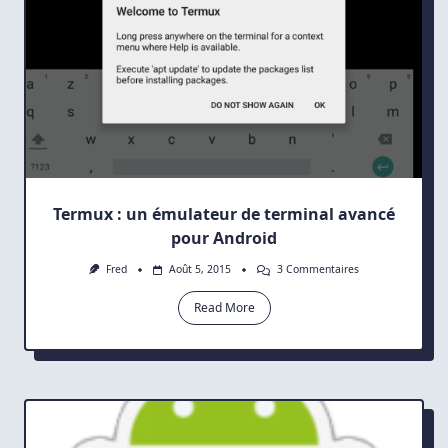
Termux : un émulateur de terminal avancé
pour Android
Sur
Fred
Août 5, 2015
3 Commentaires
Termux
:
Read More
Un
Émulateur
De
Terminal
Avancé
Pour
Android