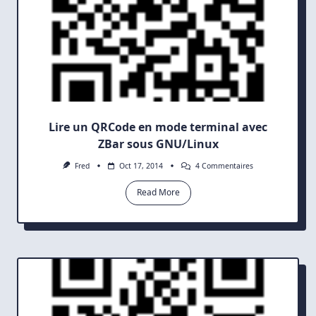
Lire un QRCode en mode terminal avec
ZBar sous GNU/Linux
Sur
Fred
Oct 17, 2014
4 Commentaires
Lire
Un
Read More
QRCode
En
Mode
Terminal
Avec
ZBar
Sous
GNU/Linux