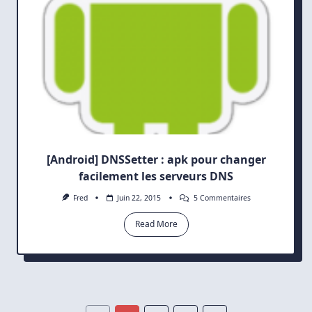
[Android] DNSSetter : apk pour changer
facilement les serveurs DNS
Sur
Fred
Juin 22, 2015
5 Commentaires
[Android]
DNSSetter
Read More
:
Apk
Pour
Changer
Facilement
Les
Serveurs
DNS