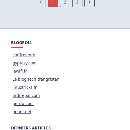
1
2
3
BLOGROLL
chiffrer.info
gyptazy.com
lawifi.fr
Le blog tech d'angristan
linuxtricks.fr
ordirepar.com
perdu.com
pouet.net
DERNIERS ARTICLES