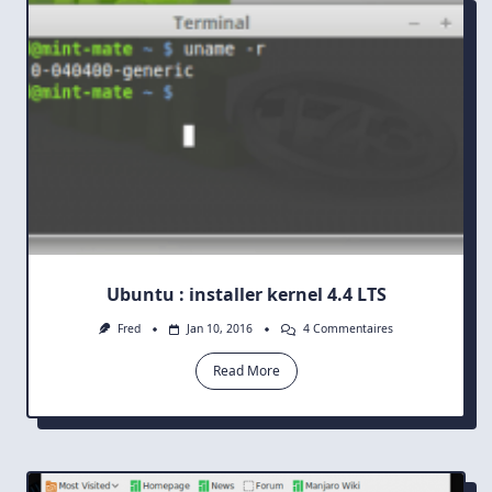
Kernel
4.4
LTS
Ubuntu : installer kernel 4.4 LTS
Sur
Fred
Jan 10, 2016
4 Commentaires
Ubuntu
:
Read More
Installer
Kernel
4.4
LTS