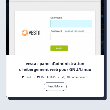
vesta : panel d’administration
d’hébergement web pour GNU/Linux
Sur
Fred
Déc 4, 2015
10 Commentaires
Vesta
:
Read More
Panel
D’administration
D’hébergement
Web
Pour
GNU/Linux