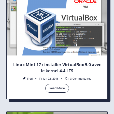
Linux Mint 17 : installer VirtualBox 5.0 avec
le kernel 4.4 LTS
Sur
Fred
Jan 22, 2016
3 Commentaires
Linux
Mint
Read More
17
:
Installer
VirtualBox
5.0
Avec
Le