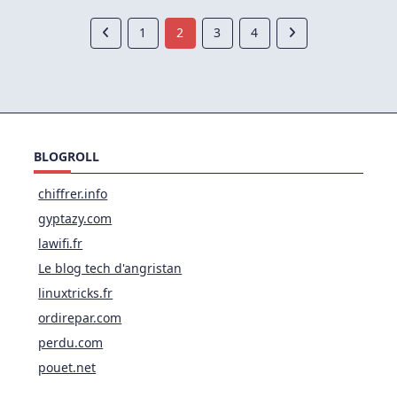
1
2
3
4
BLOGROLL
chiffrer.info
gyptazy.com
lawifi.fr
Le blog tech d'angristan
linuxtricks.fr
ordirepar.com
perdu.com
pouet.net