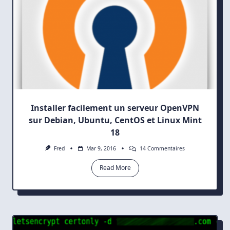
Installer facilement un serveur OpenVPN
sur Debian, Ubuntu, CentOS et Linux Mint
18
Sur
Fred
Mar 9, 2016
14 Commentaires
Installer
Facilement
Read More
Un
Serveur
OpenVPN
Sur
Debian,
Ubuntu,
CentOS
Et