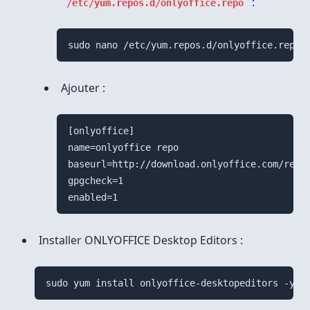
:
/etc/yum.repos.d/onlyoffice.repo
sudo nano /etc/yum.repos.d/onlyoffice.repo
Ajouter :
[onlyoffice]

name=onlyoffice repo

baseurl=http://download.onlyoffice.com/repo/
gpgcheck=1

Installer ONLYOFFICE Desktop Editors :
sudo yum install onlyoffice-desktopeditors -y