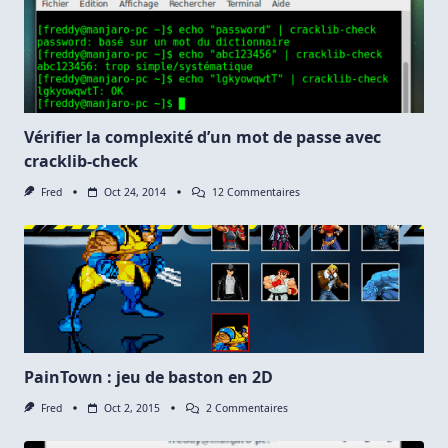
Vérifier la complexité d’un mot de passe avec
cracklib-check
Sur
Fred
Oct 24, 2014
12 Commentaires
Vérifier
La
Complexité
D’un
Mot
De
Passe
Avec
Cracklib-
Check
PainTown : jeu de baston en 2D
Sur
Fred
Oct 2, 2015
2 Commentaires
PainTown
: