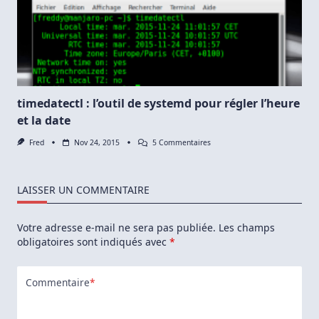
Jeu
De
Baston
En
2D
timedatectl : l’outil de systemd pour régler l’heure
et la date
Sur
Fred
Nov 24, 2015
5 Commentaires
Timedatectl
:
L’outil
De
LAISSER UN COMMENTAIRE
Systemd
Pour
Régler
Votre adresse e-mail ne sera pas publiée.
Les champs
L’heure
Et
obligatoires sont indiqués avec
*
La
Date
Commentaire
*