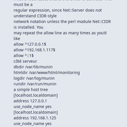
must be a
regular expression, since Net::Server does not
understand CIDR-style
network notation unless the perl module Net::CIDR
is installed. You
may repeat the allow line as many times as you’d
like
allow ^127.0.0.1$
allow ^192.168.1.117$
allow ^::1$
côté serveur
dbdir /var/lib/munin
htmldir /var/www/html/monitoring
logdir /var/log/munin
rundir /var/run/munin
a simple host tree
[localhost.localdomain]
address 127.0.0.1
use_node_name yes
[localhost.localdomain]
address 192.168.1.125
use_node_name yes