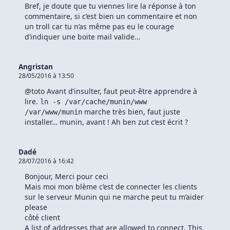
Bref, je doute que tu viennes lire la réponse à ton
commentaire, si c’est bien un commentaire et non
un troll car tu n’as même pas eu le courage
d’indiquer une boite mail valide…
Angristan
28/05/2016 à 13:50
@toto Avant d’insulter, faut peut-être apprendre à
lire.
ln -s /var/cache/munin/www
marche très bien, faut juste
/var/www/munin
installer… munin, avant ! Ah ben zut c’est écrit ?
Dadé
28/07/2016 à 16:42
Bonjour, Merci pour ceci
Mais moi mon blème c’est de connecter les clients
sur le serveur Munin qui ne marche peut tu m’aider
please
côté client
A list of addresses that are allowed to connect. This