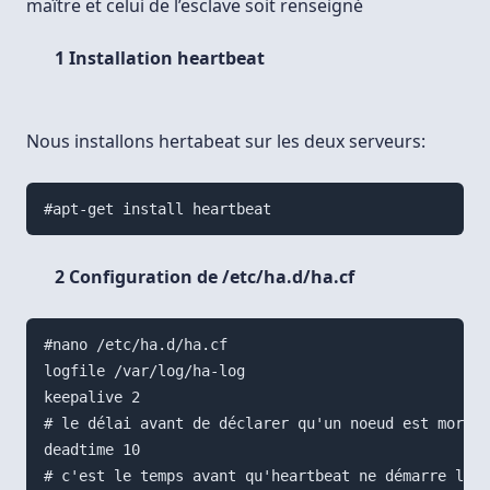
maître et celui de l’esclave soit renseigné
1 Installation heartbeat
Nous installons hertabeat sur les deux serveurs:
#apt-get install heartbeat
2 Configuration de /etc/ha.d/ha.cf
#nano /etc/ha.d/ha.cf

logfile /var/log/ha-log

keepalive 2

# le délai avant de déclarer qu'un noeud est mort

deadtime 10

# c'est le temps avant qu'heartbeat ne démarre les 