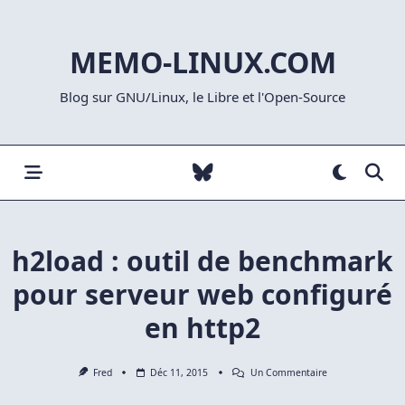
Skip
to
MEMO-LINUX.COM
content
Blog sur GNU/Linux, le Libre et l'Open-Source
h2load : outil de benchmark
pour serveur web configuré
en http2
Sur
Fred
Déc 11, 2015
Un Commentaire
H2load
: