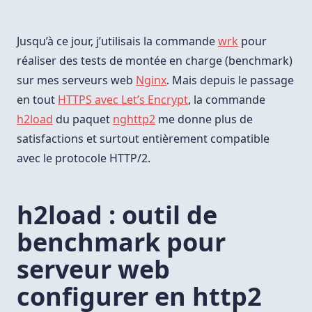
Outil
De
Benchmark
Pour
Jusqu’à ce jour, j’utilisais la commande
wrk
pour
Serveur
Web
réaliser des tests de montée en charge (benchmark)
Configuré
sur mes serveurs web
Nginx
. Mais depuis le passage
En
Http2
en tout
HTTPS avec Let’s Encrypt
, la commande
h2load
du paquet
nghttp2
me donne plus de
satisfactions et surtout entièrement compatible
avec le protocole HTTP/2.
h2load : outil de
benchmark pour
serveur web
configurer en http2