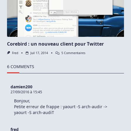
Corebird : un nouveau client pour Twitter
Sur
Fred
Juil 17, 2014
5 Commentaires
Corebird
:
Un
6 COMMENTS
Nouveau
Client
Pour
Twitter
damien200
27/09/2016 à 15:45
Bonjour,
Petite erreur de frappe : yaourt -S arch-audir ->
yaourt -S arch-audiT
fred