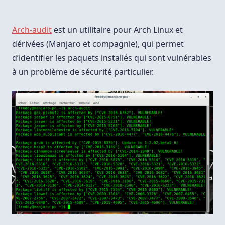
Outil
De
Vérification
Des
Arch-audit
est un utilitaire pour Arch Linux et
Vulnérabilités
Logicielles
dérivées (Manjaro et compagnie), qui permet
Pour
d’identifier les paquets installés qui sont vulnérables
Archlinux
à un problème de sécurité particulier.