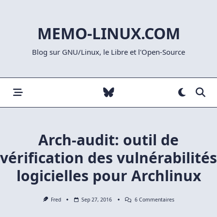
Skip
to
MEMO-LINUX.COM
content
Blog sur GNU/Linux, le Libre et l'Open-Source
Arch-audit: outil de
vérification des vulnérabilités
logicielles pour Archlinux
Sur
Fred
Sep 27, 2016
6 Commentaires
Arch-
Audit: