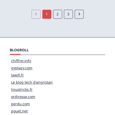
Port
443)
1
2
3
BLOGROLL
chiffrer.info
gyptazy.com
lawifi.fr
Le blog tech d'angristan
linuxtricks.fr
ordirepar.com
perdu.com
pouet.net