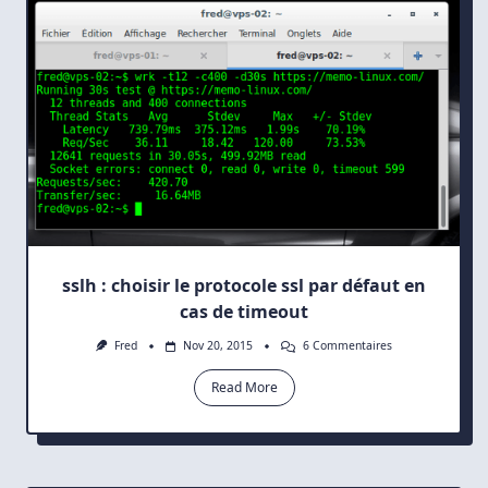
sslh : choisir le protocole ssl par défaut en
cas de timeout
Sur
Fred
Nov 20, 2015
6 Commentaires
Sslh
:
Read More
Choisir
Le
Protocole
Ssl
Par
Défaut