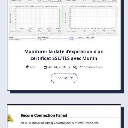
Monitorer la date d’expiration d’un
certificat SSL/TLS avec Munin
Sur
Fred
Avr 14, 2016
2 Commentaires
Monitorer
La
Read More
Date
D’expiration
D’un
Certificat
SSL/TLS
Avec
Munin