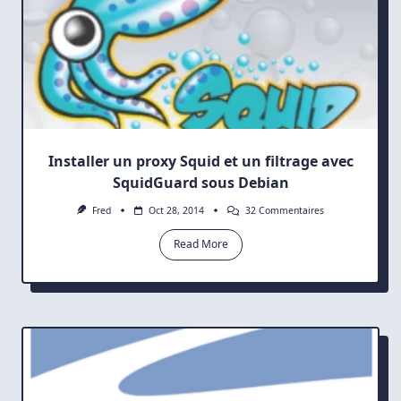
Installer un proxy Squid et un filtrage avec
SquidGuard sous Debian
Sur
Fred
Oct 28, 2014
32 Commentaires
Installer
Un
Read More
Proxy
Squid
Et
Un
Filtrage
Avec
SquidGuard
Sous
Debian