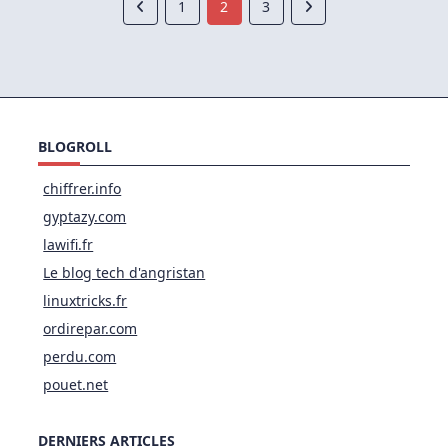
1
2
3
BLOGROLL
chiffrer.info
gyptazy.com
lawifi.fr
Le blog tech d'angristan
linuxtricks.fr
ordirepar.com
perdu.com
pouet.net
DERNIERS ARTICLES