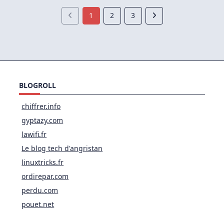
Installer
La
1
2
3
Dernière
Version
D’OpenVPN
BLOGROLL
chiffrer.info
gyptazy.com
lawifi.fr
Le blog tech d'angristan
linuxtricks.fr
ordirepar.com
perdu.com
pouet.net