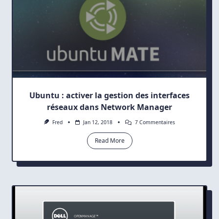
Ubuntu : activer la gestion des interfaces
réseaux dans Network Manager
Sur
Fred
Jan 12, 2018
7 Commentaires
Ubuntu
:
Read More
Activer
La
Gestion
Des
Interfaces
Réseaux
Dans
Network
Manager