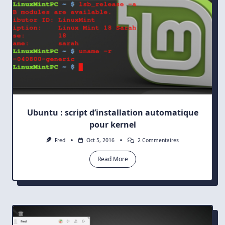
Ubuntu : script d’installation automatique
pour kernel
Sur
Fred
Oct 5, 2016
2 Commentaires
Ubuntu
:
Read More
Script
D’installation
Automatique
Pour
Kernel