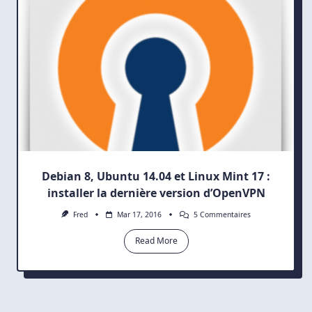
Debian 8, Ubuntu 14.04 et Linux Mint 17 :
installer la dernière version d’OpenVPN
Sur
Fred
Mar 17, 2016
5 Commentaires
Debian
8,
Read More
Ubuntu
14.04
Et
Linux
Mint
17
: