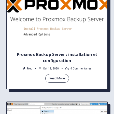
Proxmox Backup Server : installation et
configuration
Sur
Fred
Oct 12, 2020
4 Commentaires
Proxmox
Backup
Read More
Server
:
Installation
Et
Configuration