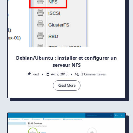
Debian/Ubuntu : installer et configurer un
serveur NFS
Sur
Fred
Avr 2, 2015
2 Commentaires
Debian/Ubuntu
:
Read More
Installer
Et
Configurer
Un
Serveur
NFS