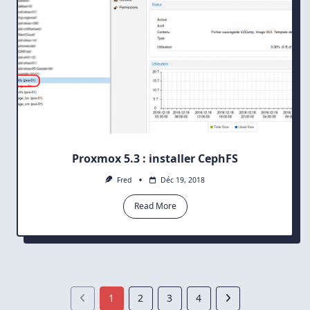
Proxmox 5.3 : installer CephFS
Fred
Déc 19, 2018
Read More
1
2
3
4