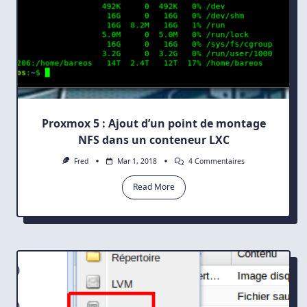
Proxmox 5 : Ajout d’un point de montage
NFS dans un conteneur LXC
Sur
Fred
Mar 1, 2018
4 Commentaires
Proxmox
5
Read More
:
Ajout
D’un
Point
De
Montage
NFS
Dans
Un
Conteneur
LXC