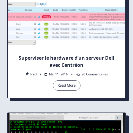
Superviser le hardware d’un serveur Dell
avec Centréon
Sur
Fred
Mai 11, 2016
20 Commentaires
Superviser
Le
Read More
Hardware
D’un
Serveur
Dell
Avec
Centréon