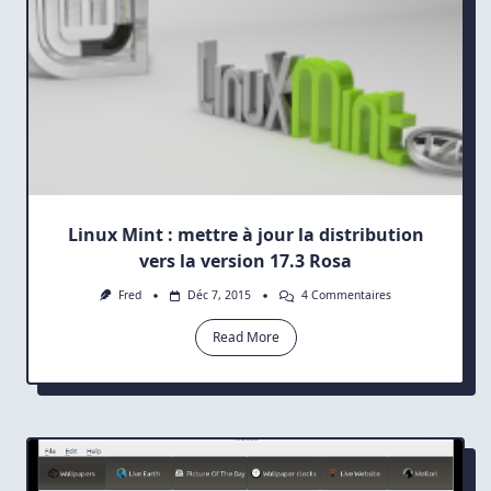
Linux Mint : mettre à jour la distribution
vers la version 17.3 Rosa
Sur
Fred
Déc 7, 2015
4 Commentaires
Linux
Mint
Read More
:
Mettre
À
Jour
La
Distribution
Vers
La
Version