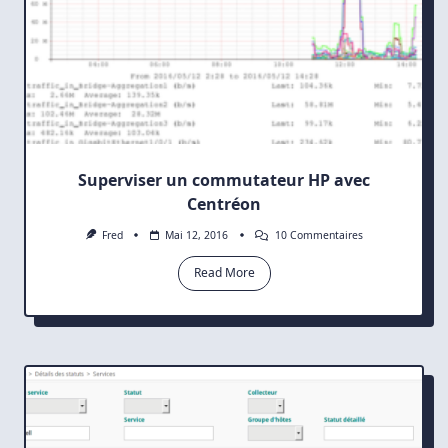
Superviser un commutateur HP avec
Centréon
Sur
Fred
Mai 12, 2016
10 Commentaires
Superviser
Un
Read More
Commutateur
HP
Avec
Centréon