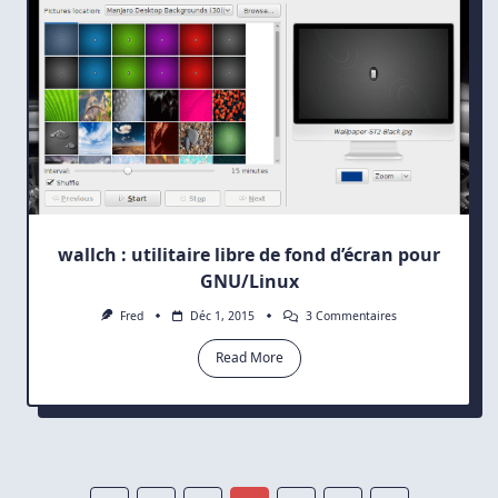
17.3
Rosa
wallch : utilitaire libre de fond d’écran pour
GNU/Linux
Sur
Fred
Déc 1, 2015
3 Commentaires
Wallch
:
Read More
Utilitaire
Libre
De
Fond
D’écran
Pour
GNU/Linux