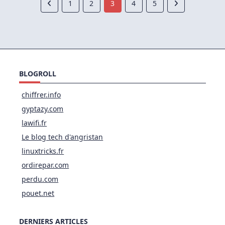
1
2
3
4
5
BLOGROLL
chiffrer.info
gyptazy.com
lawifi.fr
Le blog tech d'angristan
linuxtricks.fr
ordirepar.com
perdu.com
pouet.net
DERNIERS ARTICLES