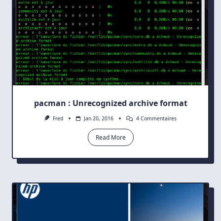
pacman : Unrecognized archive format
Sur
Fred
Jan 20, 2016
4 Commentaires
Pacman
:
Read More
Unrecognized
Archive
Format