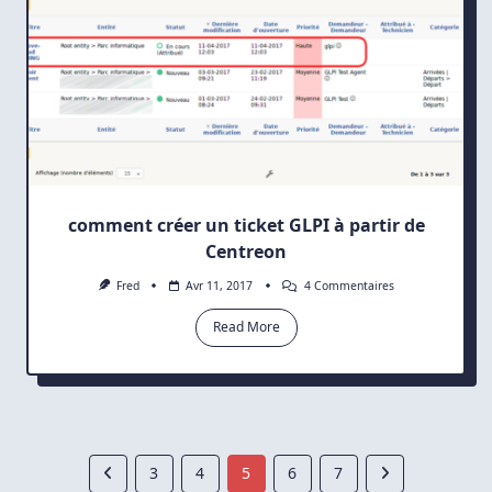
comment créer un ticket GLPI à partir de
Centreon
Sur
Fred
Avr 11, 2017
4 Commentaires
Comment
Créer
Read More
Un
Ticket
GLPI
À
Partir
De
Centreon
3
4
5
6
7