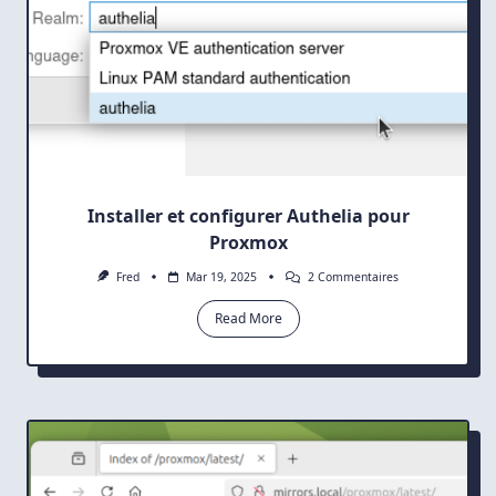
Installer et configurer Authelia pour
Proxmox
Sur
Fred
Mar 19, 2025
2 Commentaires
Installer
Et
Read More
Configurer
Authelia
Pour
Proxmox