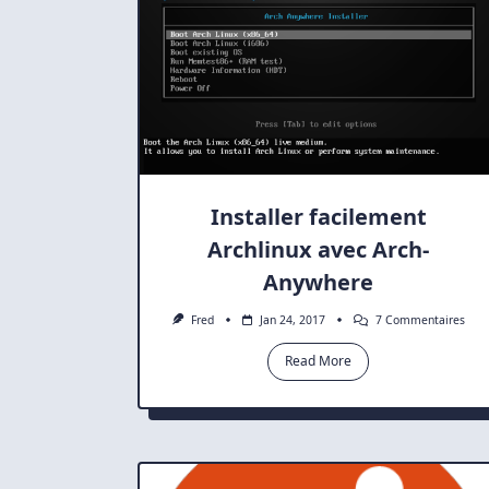
Installer facilement
Archlinux avec Arch-
Anywhere
Sur
Fred
Jan 24, 2017
7 Commentaires
Insta
Faci
Read More
Arch
Avec
Arch
Any