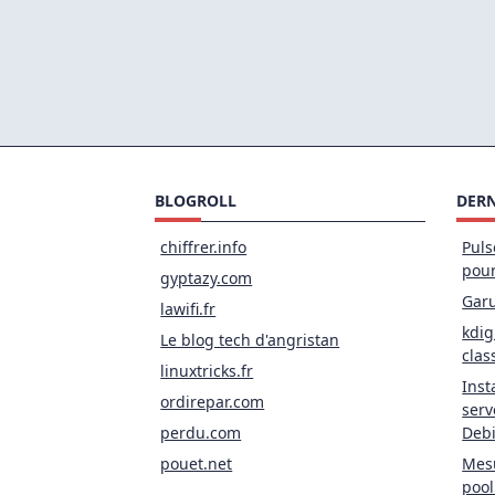
BLOGROLL
DERN
chiffrer.info
Puls
pou
gyptazy.com
Garu
lawifi.fr
kdig
Le blog tech d'angristan
clas
linuxtricks.fr
Inst
ordirepar.com
serv
perdu.com
Deb
pouet.net
Mesu
pool