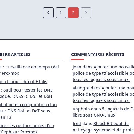
1
2
IERS ARTICLES
COMMENTAIRES RÉCENTS
e : Surveillance en temps réel
jean
dans
Ajouter une nouvell
r Proxmox
police de type ttf accéssible p
tous les logiciels sous Linux.
da Linux : chroot + luks
alaingre
dans
Ajouter une nou
 : outil pour tester les DNS
police de type ttf accéssible p
sique, DNSSEC DoT et DoH
tous les logiciels sous Linux.
allation et configuration d’un
Abphoto
dans
5 Logiciels de D
eur DNS DoH et DoT sous
libre sous GNU/Linux
ian 13
fred
dans
BleachBit outil de
rer les performances d’un
nettoyage système et de prote
 Ceph sur Proxmox