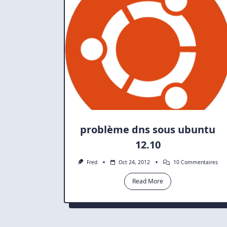
problème dns sous ubuntu
12.10
Sur
Fred
Oct 24, 2012
10 Commentaires
Pro
Dns
Read More
Sou
Ubu
12.