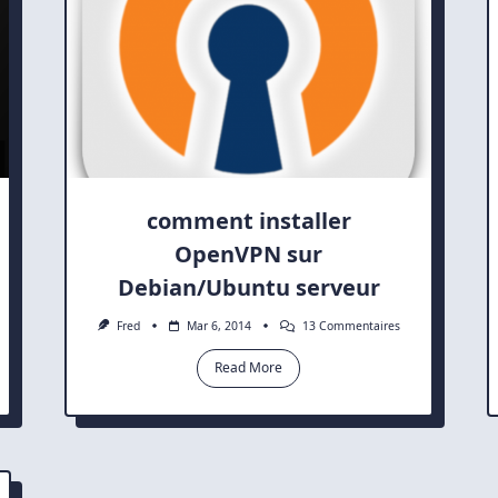
comment installer
OpenVPN sur
Debian/Ubuntu serveur
Sur
Fred
Mar 6, 2014
13 Commentaires
ller
Comment
lement
Installer
Read More
linux
OpenVPN
Sur
-
Debian/Ubuntu
where
Serveur