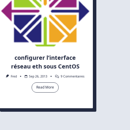
configurer l’interface
réseau eth sous CentOS
Sur
Fred
Sep 26, 2013
9 Commentaires
Configurer
L’interface
Read More
Réseau
Eth
Sous
CentOS