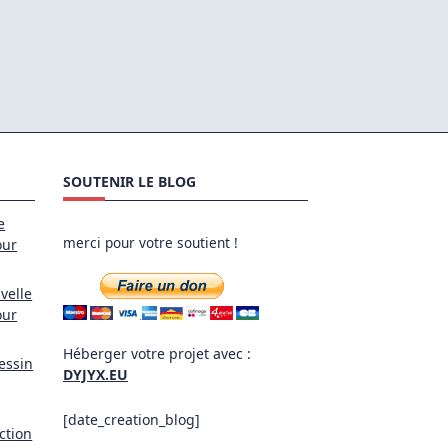
SOUTENIR LE BLOG
e
merci pour votre soutient !
our
velle
our
Héberger votre projet avec :
essin
DYJYX.EU
[date_creation_blog]
ction