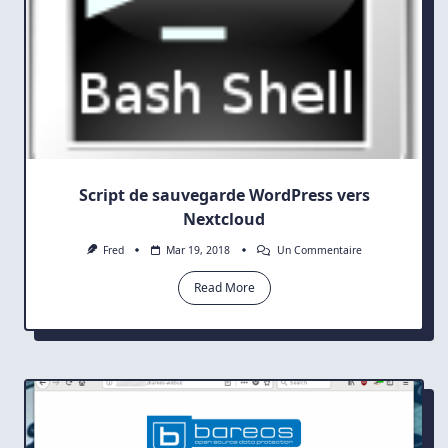
Script de sauvegarde WordPress vers
Nextcloud
Sur
Fred
Mar 19, 2018
Un Commentaire
Script
De
Read More
Sauvegarde
WordPress
Vers
Nextcloud