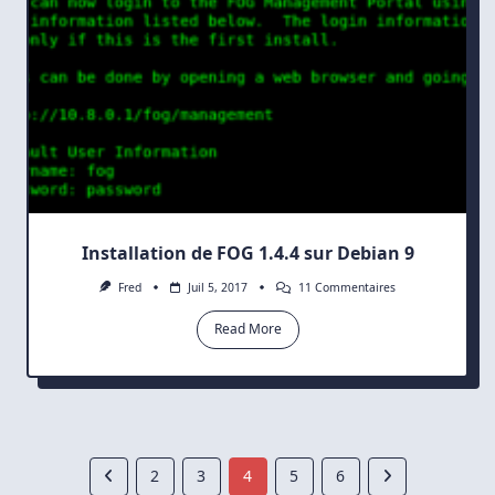
Installation de FOG 1.4.4 sur Debian 9
Sur
Fred
Juil 5, 2017
11 Commentaires
Installation
De
Read More
FOG
1.4.4
Sur
Debian
9
2
3
4
5
6