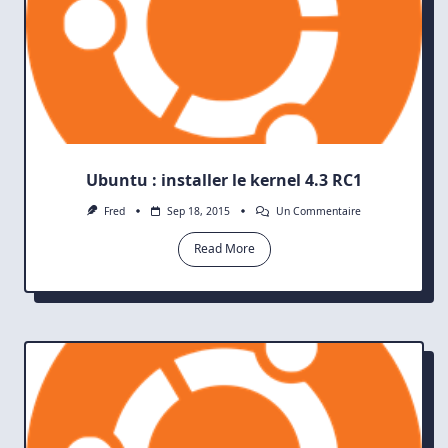
Ubuntu : installer le kernel 4.3 RC1
Sur
Fred
Sep 18, 2015
Un Commentaire
Ubuntu
:
Read More
Installer
Le
Kernel
4.3
RC1