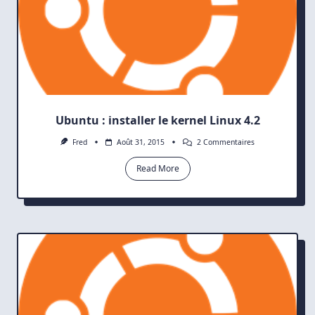
Ubuntu : installer le kernel Linux 4.2
Sur
Fred
Août 31, 2015
2 Commentaires
Ubuntu
:
Read More
Installer
Le
Kernel
Linux
4.2