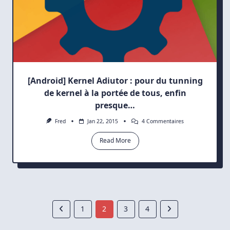
[Android] Kernel Adiutor : pour du tunning
de kernel à la portée de tous, enfin
presque…
Sur
Fred
Jan 22, 2015
4 Commentaires
[Android]
Kernel
Read More
Adiutor
:
Pour
Du
Tunning
De
Kernel
À
La
1
2
3
4
Portée
De
Tous,