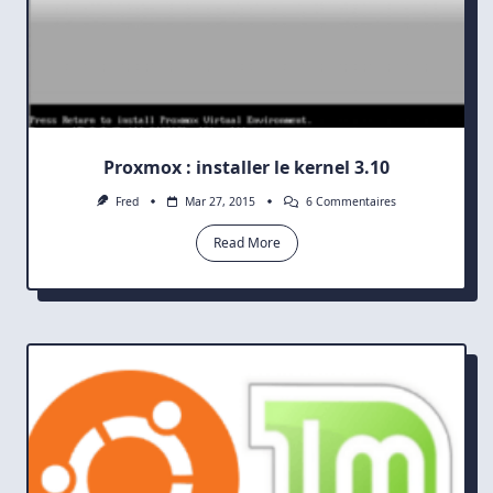
Proxmox : installer le kernel 3.10
Sur
Fred
Mar 27, 2015
6 Commentaires
Proxmox
:
Read More
Installer
Le
Kernel
3.10