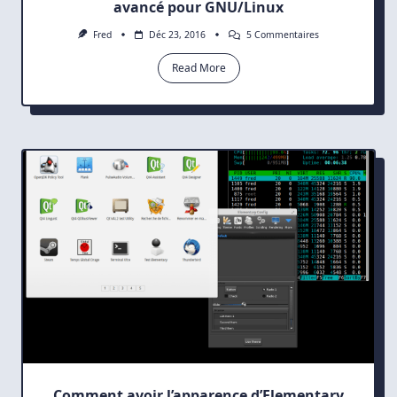
avancé pour GNU/Linux
Sur
Fred
Déc 23, 2016
5 Commentaires
Terminix
:
Read More
Un
Émulateur
De
Terminal
Très
Avancé
Pour
GNU/Linux
Comment avoir l’apparence d’Elementary