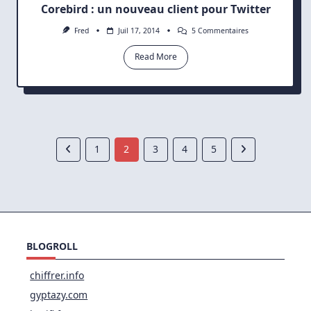
Corebird : un nouveau client pour Twitter
Sur
Fred
Juil 17, 2014
5 Commentaires
Corebird
:
Read More
Un
Nouveau
Client
Pour
Twitter
1
2
3
4
5
BLOGROLL
chiffrer.info
gyptazy.com