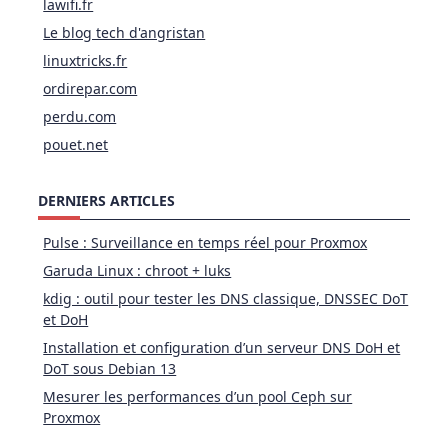
lawifi.fr
Le blog tech d'angristan
linuxtricks.fr
ordirepar.com
perdu.com
pouet.net
DERNIERS ARTICLES
Pulse : Surveillance en temps réel pour Proxmox
Garuda Linux : chroot + luks
kdig : outil pour tester les DNS classique, DNSSEC DoT
et DoH
Installation et configuration d’un serveur DNS DoH et
DoT sous Debian 13
Mesurer les performances d’un pool Ceph sur
Proxmox