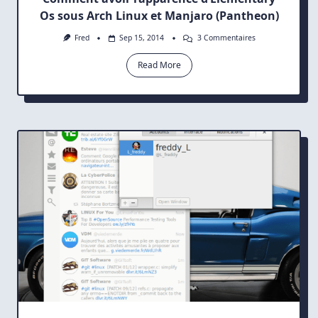
Os sous Arch Linux et Manjaro (Pantheon)
Sur
Fred
Sep 15, 2014
3 Commentaires
Comment
Avoir
Read More
L’apparence
D’Elementary
Os
Sous
Arch
Linux
Et
Manjaro
(Pantheon)