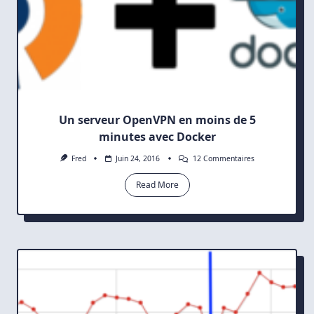
Un serveur OpenVPN en moins de 5
minutes avec Docker
Sur
Fred
Juin 24, 2016
12 Commentaires
Un
Serveur
Read More
OpenVPN
En
Moins
De
5
Minutes
Avec
Docker