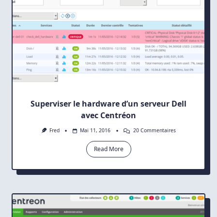
Superviser le hardware d’un serveur Dell
avec Centréon
Sur
Fred
Mai 11, 2016
20 Commentaires
Superviser
Le
Read More
Hardware
D’un
Serveur
Dell
Avec
Centréon