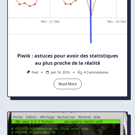
Piwik : astuces pour avoir des statistiques
au plus proche de la réalité
Sur
Fred
Juin 14, 2016
4 Commentaires
Piwik
:
Read More
Astuces
Pour
Avoir
Des
Statistiques
Au
Plus
Proche
De
La
Réalité