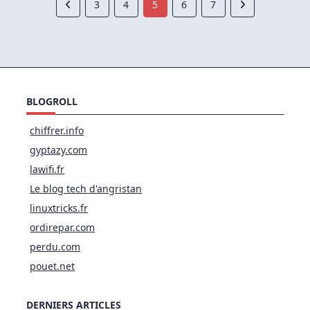
3
4
5
6
7
BLOGROLL
chiffrer.info
gyptazy.com
lawifi.fr
Le blog tech d'angristan
linuxtricks.fr
ordirepar.com
perdu.com
pouet.net
DERNIERS ARTICLES