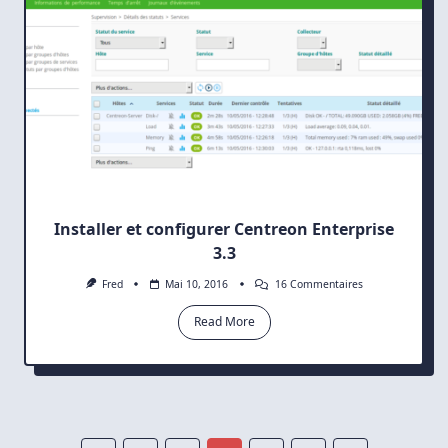
Installer et configurer Centreon Enterprise
3.3
Sur
Fred
Mai 10, 2016
16 Commentaires
Installer
Et
Read More
Configurer
Centreon
Enterprise
3.3