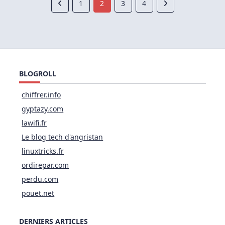
1
2
3
4
BLOGROLL
chiffrer.info
gyptazy.com
lawifi.fr
Le blog tech d'angristan
linuxtricks.fr
ordirepar.com
perdu.com
pouet.net
DERNIERS ARTICLES