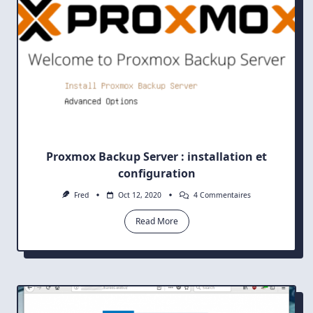
Proxmox Backup Server : installation et
configuration
Sur
Fred
Oct 12, 2020
4 Commentaires
Proxmox
Backup
Read More
Server
:
Installation
Et
Configuration