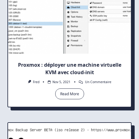
Proxmox : déployer une machine virtuelle
KVM avec cloud-init
Sur
Fred
Nov 5, 2021
Un Commentaire
Proxmox
:
Read More
Déployer
Une
Machine
Virtuelle
KVM
Avec
Cloud-
Init