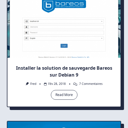
Installer la solution de sauvegarde Bareos
sur Debian 9
Sur
Fred
Fév 28, 2018
7 Commentaires
Installer
La
Read More
Solution
De
Sauvegarde
Bareos
Sur
Debian
9