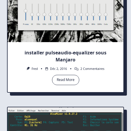
installer pulseaudio-equalizer sous
Manjaro
Sur
Fred
Déc 2, 2016
2 Commentaires
Installer
Pulseaudio-
Read More
Equalizer
Sous
Manjaro