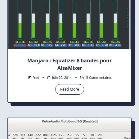
Manjaro : Equalizer 8 bandes pour
AlsaMixer
Sur
Fred
Juin 20, 2014
5 Commentaires
Manjaro
:
Read More
Equalizer
8
Bandes
Pour
AlsaMixer