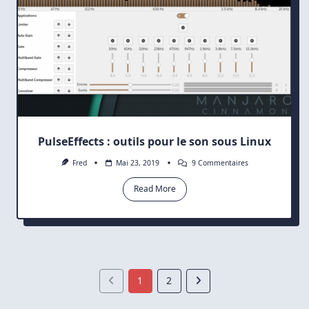
PulseEffects : outils pour le son sous Linux
Sur
Fred
Mai 23, 2019
9 Commentaires
PulseEffects
:
Read More
Outils
Pour
Le
Son
Sous
Linux
1
2